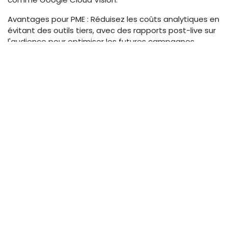
Avantages pour PME : Réduisez les coûts analytiques en
évitant des outils tiers, avec des rapports post-live sur
l'audience pour optimiser les futures campagnes.
Vérifiez la compatibilité avec des frameworks comme
TensorFlow Lite pour une personnalisation.
Top 5 Encodeurs Mobiles
Recommandés
Basé sur des tests et retours pros en 2026, voici notre
sélection des meilleurs
encodeurs mobiles 5G
,
focalisés sur la légèreté et l'intégration IA. Ces modèles
conviennent aux productions terrain multi-cam, avec
un accent sur la fiabilité et la scalabilité.
Découvrez
notre comparatif détaillé des encodeurs
pour plus
d'insights.
Modèle 1: LiveU
Le LiveU LU800 est un pilier pour les pros nomades, avec