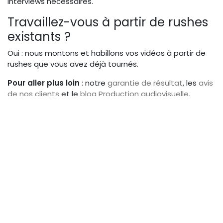
interviews nécessaires.
Travaillez-vous à partir de rushes
existants ?
Oui : nous montons et habillons vos vidéos à partir de
rushes que vous avez déjà tournés.
Pour aller plus loin
: notre
garantie de résultat
, les
avis
de nos clients
et le
blog Production audiovisuelle
.
Prêt à donner vie à votre histoire ?
Contactez-nous et démarrons une collaboration
fructueuse.