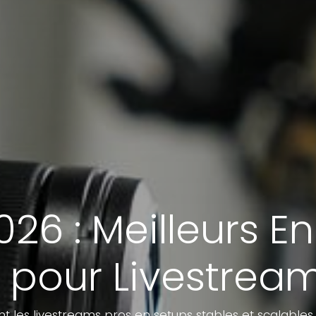
26 : Meilleurs 
 pour Livestream
 les livestreams pros en setups stables et scalable