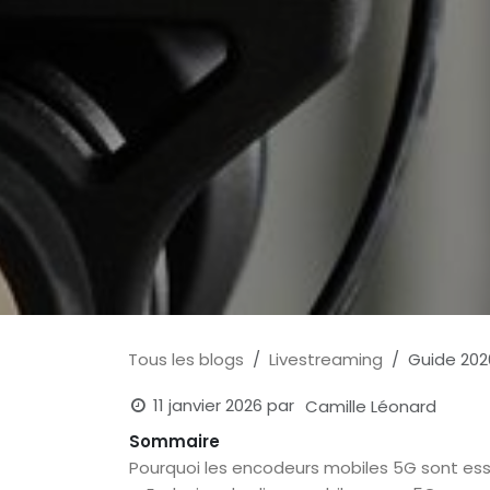
Tous les blogs
Livestreaming
Guide 202
11 janvier 2026
par
Camille Léonard
Sommaire
Pourquoi les encodeurs mobiles 5G sont ess