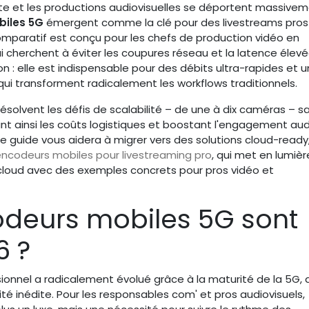
 et les productions audiovisuelles se déportent massive
iles 5G
émergent comme la clé pour des livestreams pros
omparatif est conçu pour les chefs de production vidéo en
 cherchent à éviter les coupures réseau et la latence élevé
tion : elle est indispensable pour des débits ultra-rapides et 
 qui transforment radicalement les workflows traditionnels.
olvent les défis de scalabilité – de une à dix caméras – s
ant ainsi les coûts logistiques et boostant l'engagement au
e guide vous aidera à migrer vers des solutions cloud-ready
 encodeurs mobiles pour livestreaming pro
, qui met en lumièr
 cloud avec des exemples concrets pour pros vidéo et
odeurs mobiles 5G sont
6 ?
ionnel a radicalement évolué grâce à la maturité de la 5G, 
é inédite. Pour les responsables com' et pros audiovisuels,