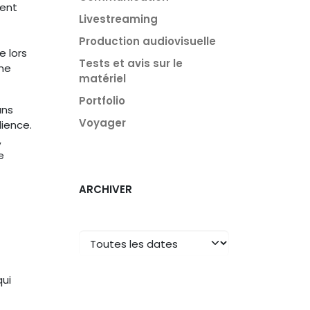
ment
Livestreaming
Production audiovisuelle
e lors
Tests et avis sur le
une
matériel
Portfolio
ans
Voyager
dience.
,
e
ARCHIVER
qui