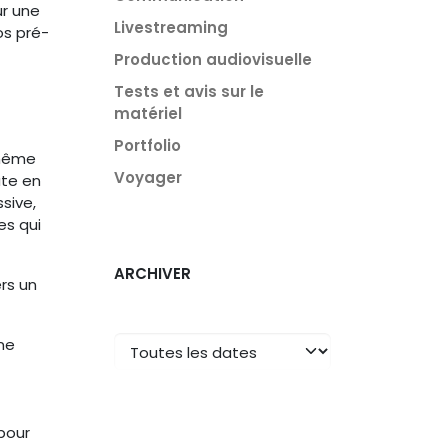
ur une
Livestreaming
os pré-
Production audiovisuelle
Tests et avis sur le
matériel
Portfolio
 même
Voyager
ate en
sive,
es qui
ARCHIVER
rs un
ne
pour