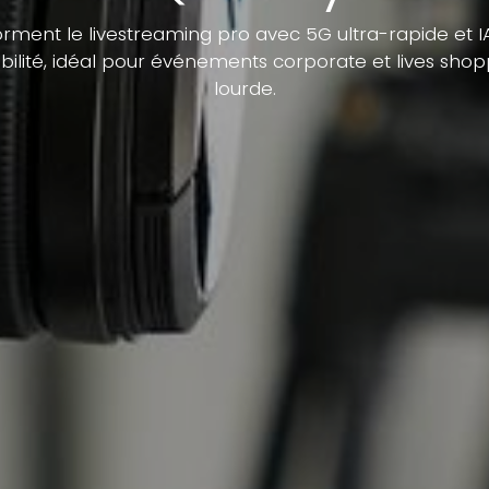
rment le livestreaming pro avec 5G ultra-rapide et I
ilité, idéal pour événements corporate et lives shop
lourde.