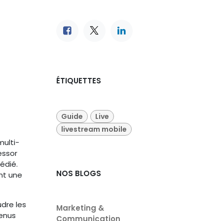
ÉTIQUETTES
Guide
Live
livestream mobile
ulti-
essor
dédié.
NOS BLOGS
nt une
udre les
Marketing &
tenus
Communication