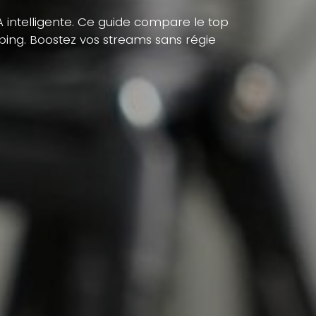
A intelligente. Ce guide compare le top
ping. Boostez vos streams sans régie