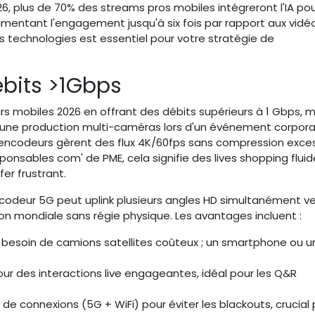
6, plus de 70% des streams pros mobiles intégreront l'IA po
entant l'engagement jusqu'à six fois par rapport aux vidé
s technologies est essentiel pour votre stratégie de
bits >1Gbps
s mobiles 2026 en offrant des débits supérieurs à 1 Gbps,
une production multi-caméras lors d'un événement corpor
es encodeurs gèrent des flux 4K/60fps sans compression exces
ponsables com' de PME, cela signifie des lives shopping fluid
fer frustrant.
encodeur 5G peut uplink plusieurs angles HD simultanément ve
n mondiale sans régie physique. Les avantages incluent :
 besoin de camions satellites coûteux ; un smartphone ou u
ur des interactions live engageantes, idéal pour les Q&R
e connexions (5G + WiFi) pour éviter les blackouts, crucial 