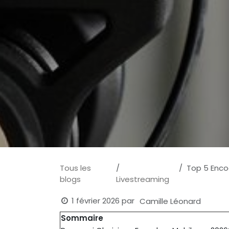
Tous les
Top 5 Encod
blogs
Livestreaming
1 février 2026
par
Camille Léonard
Sommaire