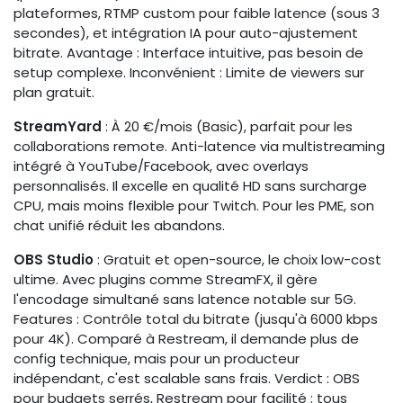
plateformes, RTMP custom pour faible latence (sous 3
secondes), et intégration IA pour auto-ajustement
bitrate. Avantage : Interface intuitive, pas besoin de
setup complexe. Inconvénient : Limite de viewers sur
plan gratuit.
StreamYard
: À 20 €/mois (Basic), parfait pour les
collaborations remote. Anti-latence via multistreaming
intégré à YouTube/Facebook, avec overlays
personnalisés. Il excelle en qualité HD sans surcharge
CPU, mais moins flexible pour Twitch. Pour les PME, son
chat unifié réduit les abandons.
OBS Studio
: Gratuit et open-source, le choix low-cost
ultime. Avec plugins comme StreamFX, il gère
l'encodage simultané sans latence notable sur 5G.
Features : Contrôle total du bitrate (jusqu'à 6000 kbps
pour 4K). Comparé à Restream, il demande plus de
config technique, mais pour un producteur
indépendant, c'est scalable sans frais. Verdict : OBS
pour budgets serrés, Restream pour facilité ; tous