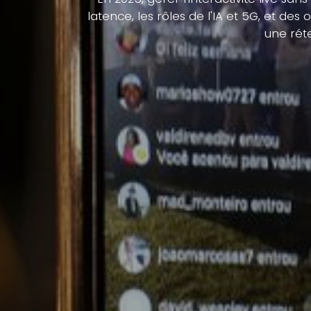
latence, les rôles de l'IA et 5G, et 
une rét