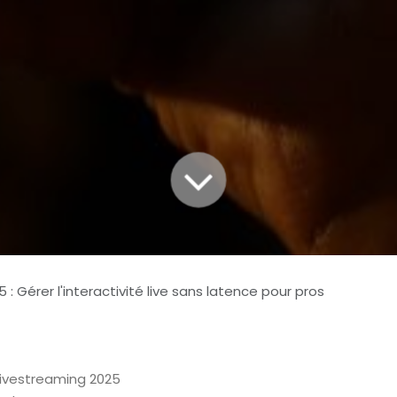
 : Gérer l'interactivité live sans latence pour pros
 livestreaming 2025