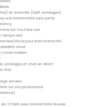
sateur
délais
(chat) et avancée (Q&R, sondages)
our une interactivité sans perte
latency
omme sur YouTube Live
n temps réel
premise/cloud pour lives interactifs
calabilité cloud
n zones isolées
s
&R, sondages et chat en direct
e-first
arge serveur
tivité sur vos productions
latence)
LL-STARS avec interactivité réussie