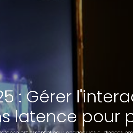
 : Gérer l'interac
s latence pour 
ans latence est essentiel pour engager les audiences pr