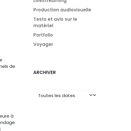
Livestreaming
Production audiovisuelle
Tests et avis sur le
matériel
Portfolio
Voyager
r
nels de
ARCHIVER
ieure à
sondage
t