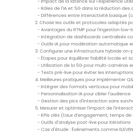
- Impact de la latence sur l'expérience utili
- Rôles de l'IA et 5G dans la réduction des 
- Différences entre interactivité basique 
2. Choisir les outils et protocoles adaptés p
- Avantages du RTMP pour l'ingestion low-
- Intégration de dashboards centralisés c
- Outils IA pour modération automatique e
3. Configurer une infrastructure hybride on-
- Étapes pour équilibrer fiabilité locale et s
- Utilisation de la 5G pour multi-caméras e
- Tests pré-live pour éviter les interruption
4. Meilleures pratiques pour implémenter Q
- Intégrer des formats verticaux pour mobil
- Personnalisation IA pour cibler l'audience
- Gestion des pics d'interaction sans surch
5. Mesurer et optimiser l'impact de l'interac
- KPIs clés (taux d'engagement, temps de 
- Outils d'analyse post-live pour itérations
- Cas d'étude : Événements comme ELEVEN A