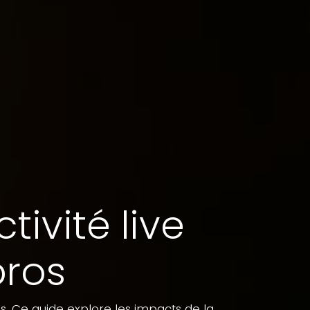
tivité live
pros
os. Ce guide explore les impacts de la