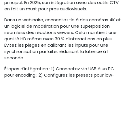
principal. En 2025, son intégration avec des outils CTV
en fait un must pour pros audiovisuels.
Dans un webinaire, connectez-le à des caméras 4K et
un logiciel de modération pour une superposition
seamless des réactions viewers. Cela maintient une
qualité HD même avec 30 % d'interactions en plus.
Évitez les pièges en calibrant les inputs pour une
synchronisation parfaite, réduisant la latence à 1
seconde.
Étapes d'intégration : 1) Connectez via USB à un PC
pour encoding ; 2) Configurez les presets pour low-
latency mode ; 3) Testez avec des sondages simulés.
Pour les campagnes omnicanales, son support multi-
sortie assure une diffusion stable sur YouTube et CTV,
maximisant le ROI.
Logiciels de modération temps
réel compatibles Twitch/YouTube