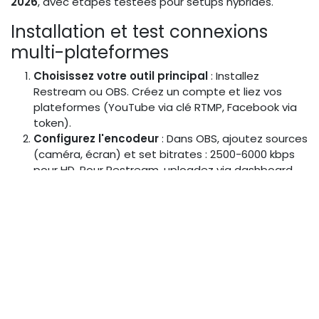
2026
, avec étapes testées pour setups hybrides.
Installation et test connexions
multi-plateformes
Choisissez votre outil principal
: Installez
Restream ou OBS. Créez un compte et liez vos
plateformes (YouTube via clé RTMP, Facebook via
token).
Configurez l'encodeur
: Dans OBS, ajoutez sources
(caméra, écran) et set bitrates : 2500-6000 kbps
pour HD. Pour Restream, uploadez via dashboard.
Testez connexions
: Lancez un stream privé sur
chaque plateforme. Vérifiez latence avec outils
comme Wireshark ; ajustez si >5s. Répétez pour
TikTok/Twitch.
Intégrez backups
: Ajoutez un serveur cloud (AWS
MediaLive) pour redondance.
Cette phase prend 1h ; simulez un live de 10min pour
valider.