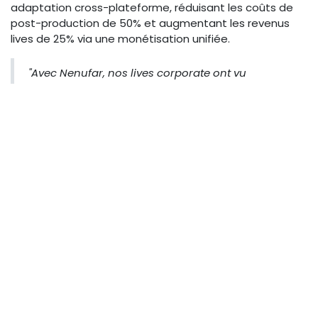
adaptation cross-plateforme, réduisant les coûts de
post-production de 50% et augmentant les revenus
lives de 25% via une monétisation unifiée.
"Avec Nenufar, nos lives corporate ont vu
l'engagement grimper de 45% sans effort
supplémentaire." - Témoignage d'un producteur
vidéo.
Installation et configuration pas-
à-pas pour débuter
Commencer avec Nenufar est straightforward pour les
pros. Étape 1 : Créez un compte sur nenufar.fr (gratuit
pour essai 14 jours). Étape 2 : Connectez vos comptes
YouTube, Twitch, TikTok et Bluesky via OAuth sécurisé.
Étape 3 : Configurez le stream principal en entrant
votre RTMP source (compatible OBS ou vMix).
Sync Temps Réel :
Activez l'option 'Ultra-Low