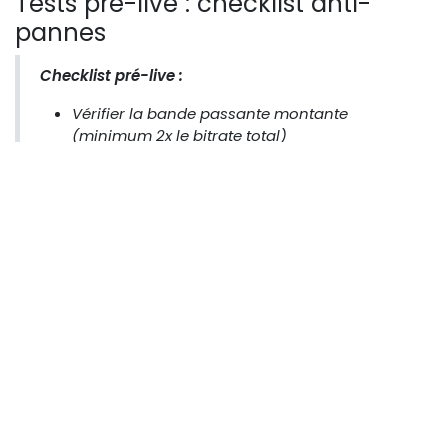
Tests pré-live : checklist anti-
pannes
Checklist pré-live :
Vérifier la bande passante montante
(minimum 2x le bitrate total)
Confirmer les résolutions et codecs acceptés
par chaque plateforme
Tester le bonding : couper une source
réseau, vérifier la continuité
Valider l’audio (niveaux, synchro)
Faire un essai de 5 minutes enregistré
Préparer un plan B (encodeur logiciel de
secours)
Intégration avec OBS, vMix ou un
switcher
Un encodeur matériel peut recevoir le signal depuis un