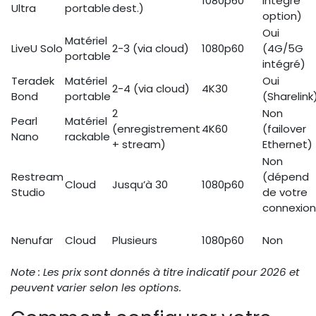
1080p60
intégré
Ultra
portable
dest.)
option)
Oui
Matériel
LiveU Solo
2-3 (via cloud)
1080p60
(4G/5G
portable
intégré)
Teradek
Matériel
Oui
2-4 (via cloud)
4K30
Bond
portable
(Sharelink
2
Non
Pearl
Matériel
(enregistrement
4K60
(failover
Nano
rackable
+ stream)
Ethernet)
Non
Restream
(dépend
Cloud
Jusqu’à 30
1080p60
Studio
de votre
connexion
Nenufar
Cloud
Plusieurs
1080p60
Non
Note : Les prix sont donnés à titre indicatif pour 2026 et
peuvent varier selon les options.