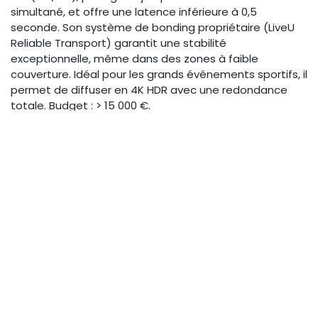
simultané, et offre une latence inférieure à 0,5
seconde. Son système de bonding propriétaire (LiveU
Reliable Transport) garantit une stabilité
exceptionnelle, même dans des zones à faible
couverture. Idéal pour les grands événements sportifs, il
permet de diffuser en 4K HDR avec une redondance
totale. Budget : > 15 000 €.
Teradek Wave : la polyvalence
compacte
Le Teradek Wave se distingue par sa taille réduite et sa
connectivité multiple (Wi-Fi, Ethernet, USB). Il intègre un
encodeur H.265 performant et supporte le SRT, le RTMP
et le HLS. Son atout majeur est son intégration native
avec le cloud Teradek, facilitant la gestion des flux à
distance. Parfait pour les conférences et les concerts
en extérieur, il offre un bon équilibre entre portabilité et
fonctionnalités. Budget : 5 000 - 15 000 €.