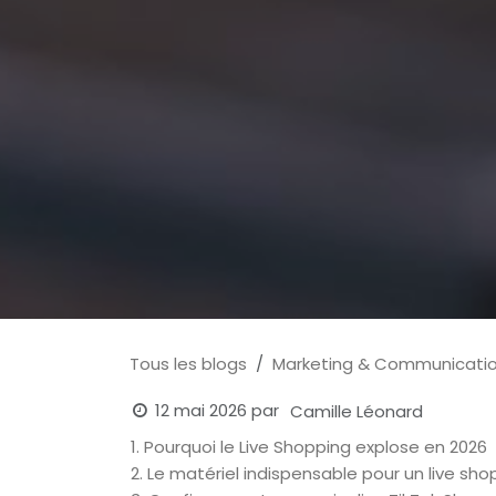
Tous les blogs
Marketing & Communicati
12 mai 2026
par
Camille Léonard
1. Pourquoi le Live Shopping explose en 2026
2. Le matériel indispensable pour un live sho