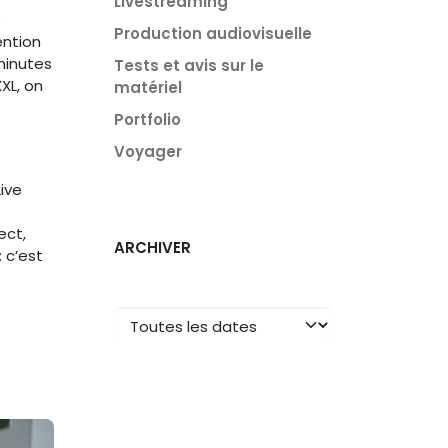
Livestreaming
s
Production audiovisuelle
ention
 minutes
Tests et avis sur le
XL, on
matériel
Portfolio
Voyager
Live
ect,
ARCHIVER
 c’est