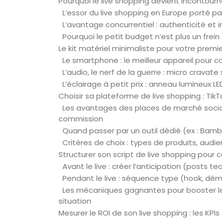
Pourquoi le live shopping devient incontourn
L’essor du live shopping en Europe porté pa
L’avantage concurrentiel : authenticité et 
Pourquoi le petit budget n’est plus un frein
Le kit matériel minimaliste pour votre premi
Le smartphone : le meilleur appareil pour 
L’audio, le nerf de la guerre : micro crav
L’éclairage à petit prix : anneau lumineux 
Choisir sa plateforme de live shopping : TikT
Les avantages des places de marché sociale
commission
Quand passer par un outil dédié (ex : Bambus
Critères de choix : types de produits, audie
Structurer son script de live shopping pour c
Avant le live : créer l’anticipation (posts t
Pendant le live : séquence type (hook, dém
Les mécaniques gagnantes pour booster les
situation
Mesurer le ROI de son live shopping : les KP