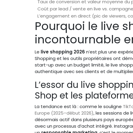
Taux de conversion et valeur moyenne du pa
Coût par lead / vente en live vs. campagne
L’engagement en direct (pic de viewers, co
Pourquoi le live 
incontournable e
Le
live shopping 2026
n’est plus une expér
Shopping et les outils propriétaires ont dém
start-up avec un budget limité, le live shop
authentique avec ses clients et de multipli
L’essor du live shoppi
Shop et les plateforme
La tendance est là : comme le souligne
TikT
Europe (2025–début 2026)
, les sessions de 
désormais actif dans plusieurs pays europé
avec un processus d’achat intégré. Instagr
un
responsable marketing
, c’est le momen