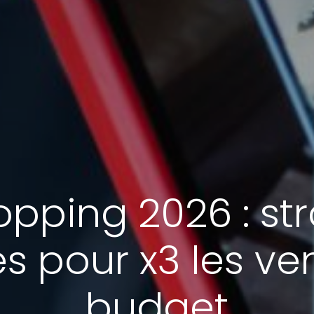
opping 2026 : st
s pour x3 les ven
budget