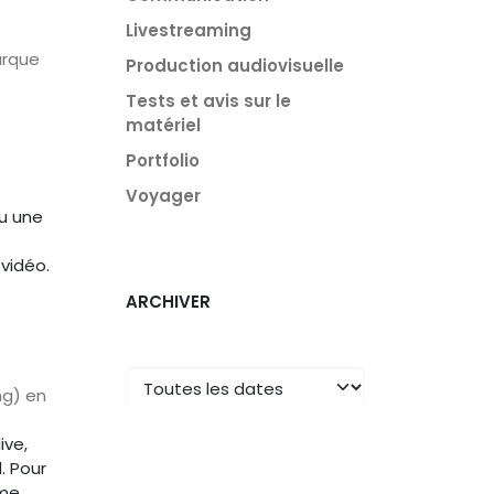
Livestreaming
arque
Production audiovisuelle
Tests et avis sur le
matériel
Portfolio
Voyager
ou une
vidéo.
ARCHIVER
ng) en
ive,
. Pour
me.