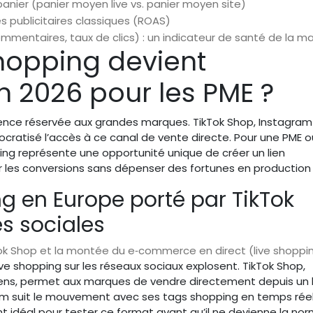
nier (panier moyen live vs. panier moyen site)
s publicitaires classiques (ROAS)
mmentaires, taux de clics) : un indicateur de santé de la m
shopping devient
n 2026 pour les PME ?
ience réservée aux grandes marques. TikTok Shop, Instagram
ocratisé l’accès à ce canal de vente directe. Pour une PME 
ping représente une opportunité unique de créer un lien
er les conversions sans dépenser des fortunes en production 
ng en Europe porté par TikTok
s sociales
ok Shop et la montée du e‑commerce en direct (live shoppi
live shopping sur les réseaux sociaux explosent. TikTok Shop,
ens, permet aux marques de vendre directement depuis un l
am suit le mouvement avec ses tags shopping en temps réel
t idéal pour tester ce format avant qu’il ne devienne la nor