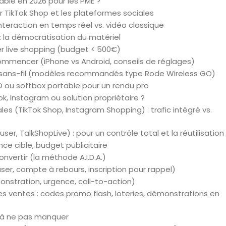
able en 2026 pour les PME ?
r TikTok Shop et les plateformes sociales
interaction en temps réel vs. vidéo classique
 : la démocratisation du matériel
er live shopping (budget < 500€)
commencer (iPhone vs Android, conseils de réglages)
ate sans-fil (modèles recommandés type Rode Wireless GO)
LED ou softbox portable pour un rendu pro
ok, Instagram ou solution propriétaire ?
s (TikTok Shop, Instagram Shopping) : trafic intégré vs.
er, TalkShopLive) : pour un contrôle total et la réutilisation 
nce cible, budget publicitaire
onvertir (la méthode A.I.D.A.)
easer, compte à rebours, inscription pour rappel)
onstration, urgence, call-to-action)
 ventes : codes promo flash, loteries, démonstrations en
Is à ne pas manquer