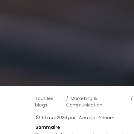
Tous les
Marketing &
blogs
Communication
10 mai 2026
par
Camille Léonard
Sommaire