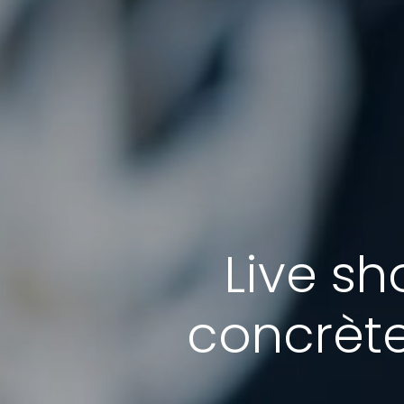
Live sh
concrète