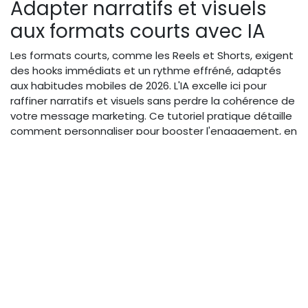
Adapter narratifs et visuels
aux formats courts avec IA
Les formats courts, comme les Reels et Shorts, exigent
des hooks immédiats et un rythme effréné, adaptés
aux habitudes mobiles de 2026. L'IA excelle ici pour
raffiner narratifs et visuels sans perdre la cohérence de
votre message marketing. Ce tutoriel pratique détaille
comment personnaliser pour booster l'engagement, en
repurposant du contenu long en clips authentiques qui
captivent sans sacrifier l'humain.
Pour les verticales mobiles (9:16), l'IA optimise les
compositions : générez des hooks en 3 secondes via
scripts auto qui posent une question rhétorique alignée
à votre persona audience. Ajoutez sous-titres IA
dynamiques et CTA intelligents, comme "Swipe up pour
en savoir plus sur nos services PME", sans rompre le flux
narratif. La personnalisation par audience – via
segmentation IA basée sur données – assure que