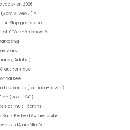
avec IA en 2026
(Sora 2, Veo 3) ?
et AI Slop générique
0 et SEO vidéo boosté
Marketing
 avatars
ipchamp, Adobe)
lité authentique
sonnalisée
à l'audience (ex. data-driven)
Slop (voix, UGC)
les et multi-écrans
h Sans Perte d'Authenticité
s-titres IA améliorés