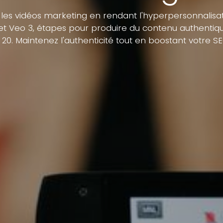
e les vidéos marketing en rendant l'hyperpersonnalisa
t Veo 3, étapes pour produire du contenu authentique
0. Maintenez l'authenticité tout en boostant votre SE