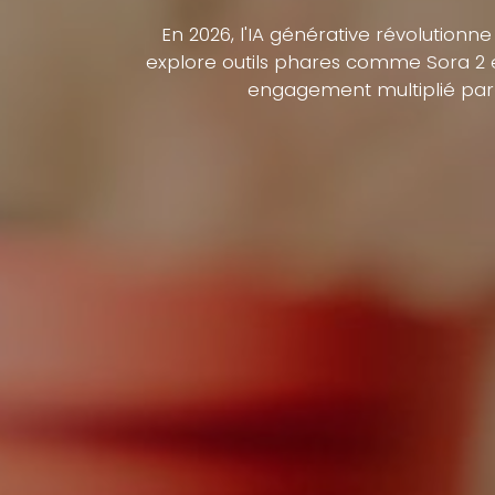
En 2026, l'IA générative révolutionn
explore outils phares comme Sora 2 e
engagement multiplié par 2