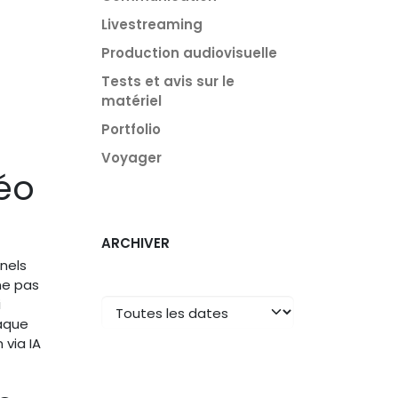
Livestreaming
Production audiovisuelle
Tests et avis sur le
matériel
Portfolio
Voyager
éo
ARCHIVER
nels
ne pas
i
haque
 via IA