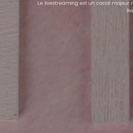
Le livestreaming est un canal majeur m
li