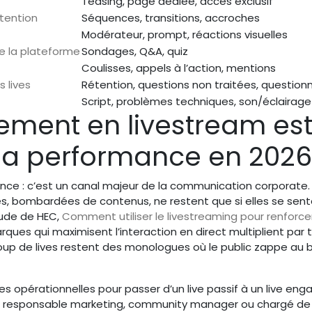
Teasing, page dédiée, accès exclusif
ttention
Séquences, transitions, accroches
Modérateur, prompt, réactions visuelles
 de la plateforme
Sondages, Q&A, quiz
Coulisses, appels à l’action, mentions
s lives
Rétention, questions non traitées, questionn
Script, problèmes techniques, son/éclairage
ement en livestream es
 la performance en 2026
ance : c’est un canal majeur de la communication corporate.
nces, bombardées de contenus, ne restent que si elles se sen
tude de HEC,
Comment utiliser le livestreaming pour renforcer
arques qui maximisent l’interaction en direct multiplient par t
oup de lives restent des monologues où le public zappe au 
es opérationnelles pour passer d’un live passif à un live eng
ez responsable marketing, community manager ou chargé de