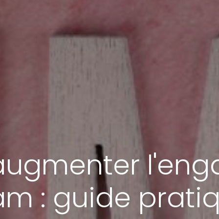
ugmenter l'eng
eam : guide prati