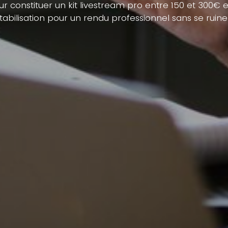
 constituer un kit livestream pro entre 150 et 300€ en
tabilisation pour un rendu professionnel sans se ruine