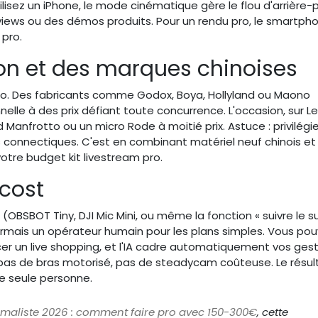
 utilisez un iPhone, le mode cinématique gère le flou d'arrière-
views ou des démos produits. Pour un rendu pro, le smartph
 pro.
on et des marques chinoises
ro. Des fabricants comme Godox, Boya, Hollyland ou Maono
elle à des prix défiant toute concurrence. L'occasion, sur L
Manfrotto ou un micro Rode à moitié prix. Astuce : privilégie
es connectiques. C'est en combinant matériel neuf chinois et
tre budget kit livestream pro.
-cost
OBSBOT Tiny, DJI Mic Mini, ou même la fonction « suivre le su
mais un opérateur humain pour les plans simples. Vous po
cer un live shopping, et l'IA cadre automatiquement vos gest
 pas de bras motorisé, pas de steadycam coûteuse. Le résul
ne seule personne.
nimaliste 2026 : comment faire pro avec 150-300€
, cette