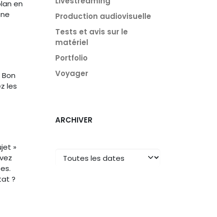
Livestreaming
plan en
one
Production audiovisuelle
Tests et avis sur le
matériel
Portfolio
Voyager
e Bon
z les
ARCHIVER
jet »
uvez
es.
tat ?