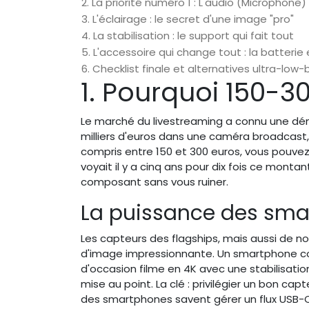
2. La priorité numéro 1 : L'audio (Microphone)
3. L'éclairage : le secret d'une image "pro"
4. La stabilisation : le support qui fait tout
5. L'accessoire qui change tout : la batterie 
6. Checklist finale et alternatives ultra-low
1. Pourquoi 150-3
Le marché du livestreaming a connu une démocr
milliers d'euros dans une caméra broadcast,
compris entre 150 et 300 euros, vous pouve
voyait il y a cinq ans pour dix fois ce monta
composant sans vous ruiner.
La puissance des sm
Les capteurs des flagships, mais aussi de 
d'image impressionnante. Un smartphone co
d'occasion filme en 4K avec une stabilisati
mise au point. La clé : privilégier un bon cap
des smartphones savent gérer un flux USB-C