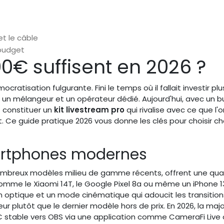
et le câble
-budget
00€ suffisent en 2026 ?
atisation fulgurante. Fini le temps où il fallait investir plu
 un mélangeur et un opérateur dédié. Aujourd'hui, avec un 
z constituer un
kit livestream pro
qui rivalise avec ce que l'o
nt. Ce guide pratique 2026 vous donne les clés pour choisir 
artphones modernes
nombreux modèles milieu de gamme récents, offrent une qual
mme le Xiaomi 14T, le Google Pixel 8a ou même un iPhone 1
on optique et un mode cinématique qui adoucit les transitio
teur plutôt que le dernier modèle hors de prix. En 2026, la majo
 stable vers OBS via une application comme CameraFi Live