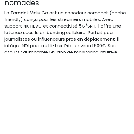
nomades
Le Teradek Vidiu Go est un encodeur compact (poche-
friendly) conçu pour les streamers mobiles. Avec
support 4K HEVC et connectivité 5G/SRT, il offre une
latence sous 1s en bonding cellulaire. Parfait pour
journalistes ou influenceurs pros en déplacement, il
intègre NDI pour multi-flux. Prix : environ 1500€. Ses
atouts : autonomie 5h, app de monitoring intuitive.
Idéal si vos lives impliquent du travel intensif.
LiveU Solo: Pour lives mobiles
robustes
LiveU Solo brille par sa robustesse en environnements
hostiles : IP67 étanche, bonding jusqu'à 6 modems 5G
pour redondance totale. Latence 0.5-2s, support
1080p/4K, et protocoles Larix pour SRT/NDI. Utilisé par
des équipes TV pour reportages live, il excelle en
réseaux instables. Prix : 2500€. Avantage : software
cloud pour gestion à distance, minimisant les