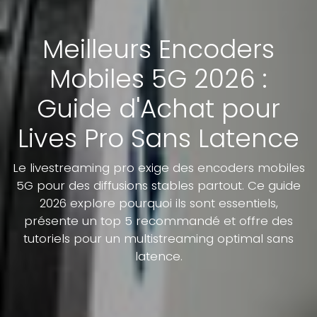
Meilleurs Encoders
Mobiles 5G 2026 :
Guide d'Achat pour
Lives Pro Sans Latence
Le livestreaming pro exige des encoders mobiles
5G pour des diffusions stables partout. Ce guide
2026 explore pourquoi ils sont essentiels,
présente un top 5 recommandé et offre des
tutoriels pour un multistreaming optimal sans
latence.