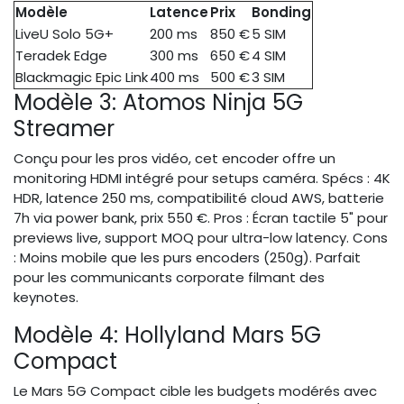
Modèle
Latence
Prix
Bonding
LiveU Solo 5G+
200 ms
850 €
5 SIM
Teradek Edge
300 ms
650 €
4 SIM
Blackmagic Epic Link
400 ms
500 €
3 SIM
Modèle 3: Atomos Ninja 5G
Streamer
Conçu pour les pros vidéo, cet encoder offre un
monitoring HDMI intégré pour setups caméra. Spécs : 4K
HDR, latence 250 ms, compatibilité cloud AWS, batterie
7h via power bank, prix 550 €. Pros : Écran tactile 5" pour
previews live, support MOQ pour ultra-low latency. Cons
: Moins mobile que les purs encoders (250g). Parfait
pour les communicants corporate filmant des
keynotes.
Modèle 4: Hollyland Mars 5G
Compact
Le Mars 5G Compact cible les budgets modérés avec