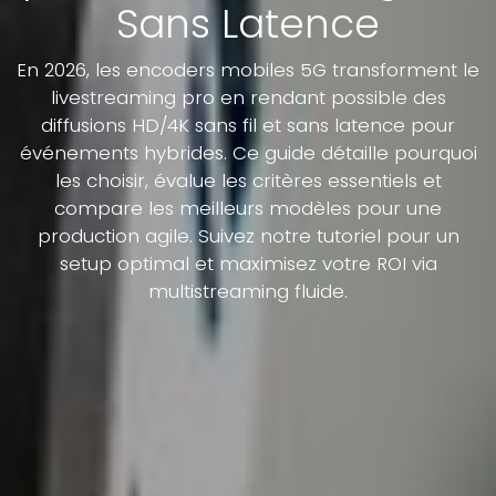
Sans Latence
En 2026, les encoders mobiles 5G transforment le
livestreaming pro en rendant possible des
diffusions HD/4K sans fil et sans latence pour
événements hybrides. Ce guide détaille pourquoi
les choisir, évalue les critères essentiels et
compare les meilleurs modèles pour une
production agile. Suivez notre tutoriel pour un
setup optimal et maximisez votre ROI via
multistreaming fluide.