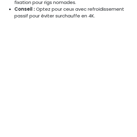
fixation pour rigs nomades.
Conseil :
Optez pour ceux avec refroidissement
passif pour éviter surchauffe en 4K.
Top 5 Meilleurs Encoders
Mobiles 5G en 2026
(Comparatif détaillé)
Voici un comparatif des
meilleurs encoders mobiles
5G
pour 2026, basé sur des tests pros en latence,
qualité et scalabilité. Nous avons sélectionné des
modèles adaptés aux producteurs vidéo et streamers
corporate, en mettant l'accent sur le multistreaming
sans perte. Prix approximatifs en euros, sujets à
variation.
Modèle 1 : Specs, prix, pros/cons
(ex: Teradek Vidiu Go)
Le Teradek Vidiu Go reste un pilier en 2026, avec son