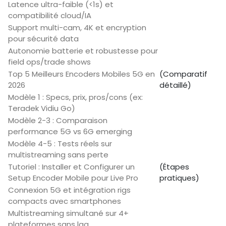
Latence ultra-faible (<1s) et
compatibilité cloud/IA
Support multi-cam, 4K et encryption
pour sécurité data
Autonomie batterie et robustesse pour
field ops/trade shows
Top 5 Meilleurs Encoders Mobiles 5G en
(Comparatif
2026
détaillé)
Modèle 1 : Specs, prix, pros/cons (ex:
Teradek Vidiu Go)
Modèle 2-3 : Comparaison
performance 5G vs 6G emerging
Modèle 4-5 : Tests réels sur
multistreaming sans perte
Tutoriel : Installer et Configurer un
(Étapes
Setup Encoder Mobile pour Live Pro
pratiques)
Connexion 5G et intégration rigs
compacts avec smartphones
Multistreaming simultané sur 4+
plateformes sans lag