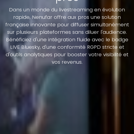
Dans un monde du livestreaming en évolution
rapide, Nenufar offre aux pros une solution
française innovante pour diffuser simultanément
sur plusieurs plateformes sans diluer l'audience.
Bénéficiez d'une intégration fluide avec le badge
LIVE Bluesky, d'une conformité RGPD stricte et
d'outils analytiques pour booster votre visibilité et
vos revenus.