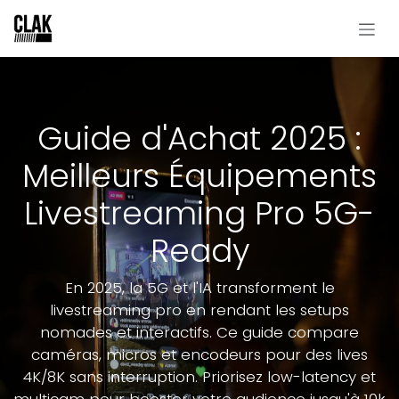
Se rendre au contenu
Guide d'Achat 2025 :
Meilleurs Équipements
Livestreaming Pro 5G-
Ready
En 2025, la 5G et l'IA transforment le
livestreaming pro en rendant les setups
nomades et interactifs. Ce guide compare
caméras, micros et encodeurs pour des lives
4K/8K sans interruption. Priorisez low-latency et
multicam pour booster votre audience jusqu'à 10k