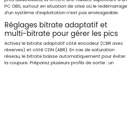
PC OBS, surtout en situation de crise où le redémarrage
d’un système d’exploitation n’est pas envisageable.
Réglages bitrate adaptatif et
multi-bitrate pour gérer les pics
Activez le bitrate adaptatif côté encodeur (CBR avec
réserves) et côté CDN (ABR). En cas de saturation
réseau, le bitrate baisse automatiquement pour éviter
la coupure. Préparez plusieurs profils de sortie : un
haute qualité (1080p, 8 Mbps) pour les plateformes
stables, un moyen (720p, 4 Mbps) et un bas (480p, 1.5
Mbps). Basculez manuellement ou automatiquement
sur le profil bas lors d’un pic d’audience ou d’une
tempête réseau, comme le font les équipes météo
lors des alertes.
Préparer la gestion des pics
d’audience et des