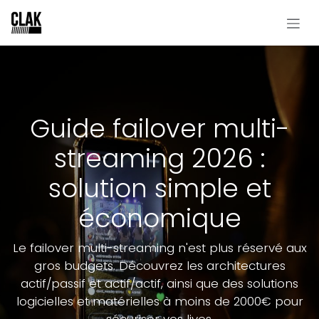
Se rendre au contenu
Guide failover multi-
streaming 2026 :
solution simple et
économique
Le failover multi-streaming n'est plus réservé aux
gros budgets. Découvrez les architectures
actif/passif et actif/actif, ainsi que des solutions
logicielles et matérielles à moins de 2000€ pour
sécuriser vos lives.