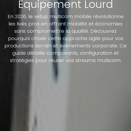
Équipement Lourd
En 2026, le setup multicam mobile révolutionne
les lives pros en offrant mobilité et économies
sans compromettre la qualité. Découvrez
pourquoi choisir cette approche agile pour vos
productions terrain et événements corporate. Ce
guide détaille composants, configuration et
stratégies pour réussir vos streams multicam.