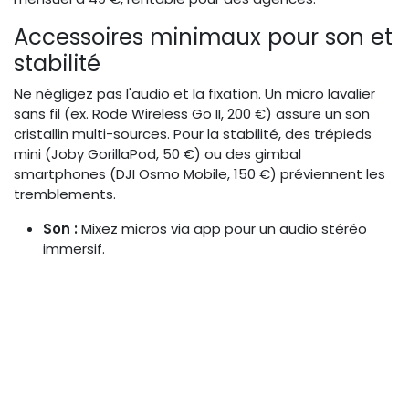
Accessoires minimaux pour son et
stabilité
Ne négligez pas l'audio et la fixation. Un micro lavalier
sans fil (ex. Rode Wireless Go II, 200 €) assure un son
cristallin multi-sources. Pour la stabilité, des trépieds
mini (Joby GorillaPod, 50 €) ou des gimbal
smartphones (DJI Osmo Mobile, 150 €) préviennent les
tremblements.
Son :
Mixez micros via app pour un audio stéréo
immersif.
Stabilité :
Positionnez les appareils à 1-2m pour
des angles variés sans distorsion.
Batterie :
Powerbanks 10.000 mAh pour sessions
prolongées.
Ces accessoires minimaux totalisent moins de 500 €,
transformant un setup basique en pro.