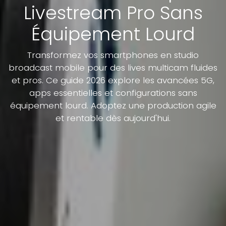
Livestream Pro Sans
Équipement Lourd
Transformez vos smartphones en studio
broadcast mobile pour des lives multicam fluides
et pros. Ce guide 2026 explore les avancées 5G,
apps essentielles et configurations sans
équipement lourd. Adoptez une production agile
et rentable dès aujourd'hui.