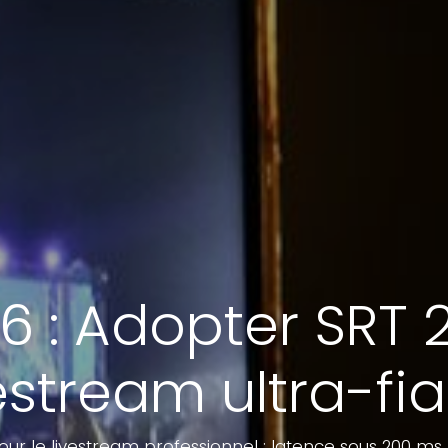
 : Adopter SRT 
estream ultra-fi
pour le livestream professionnel : latence sous 200 ms