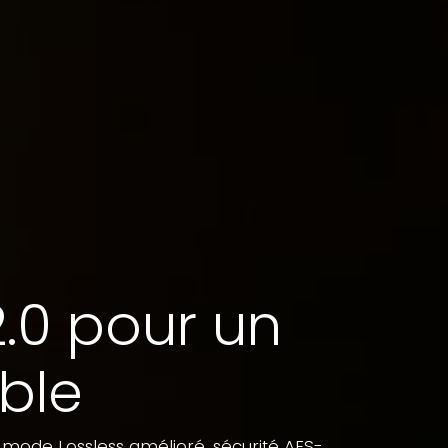
2.0 pour un
able
, mode Lossless amélioré, sécurité AES-