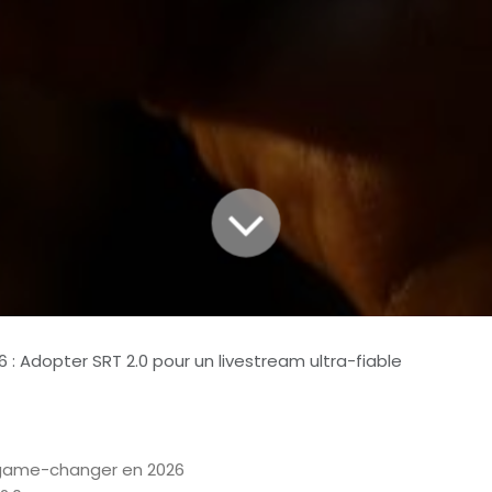
 : Adopter SRT 2.0 pour un livestream ultra-fiable
n game-changer en 2026