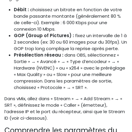
Débit :
choisissez un bitrate en fonction de votre
bande passante montante (généralement 80 %
de celle-ci). Exemple : 6 000 Kbps pour une
connexion 10 Mbps.
GOP (Group of Pictures) :
fixez un intervalle de 1 à
2 secondes (ex: 30 ou 60 images pour du 30fps). Un
GOP trop long complique la reprise après perte.
Présélection réseau :
dans OBS, sélectionnez «
Sortie » → « Avancé » → « Type d’encodeur » → «
Hardware (NVENC) » ou « x264 » avec le préréglage
« Max Quality » ou « Slow » pour une meilleure
compression. Dans les paramètres de sortie,
choisissez « Protocole » → « SRT ».
Dans vMix, allez dans « Stream » → « Add Stream » → «
SRT », définissez le mode « Caller » (émetteur),
l’adresse IP et le port du récepteur, ainsi que le Stream
ID (voir ci-dessous).
Comprendre les paramètres du