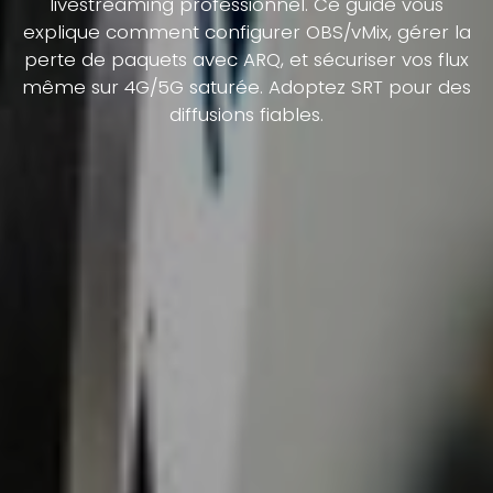
livestreaming professionnel. Ce guide vous
explique comment configurer OBS/vMix, gérer la
perte de paquets avec ARQ, et sécuriser vos flux
même sur 4G/5G saturée. Adoptez SRT pour des
diffusions fiables.