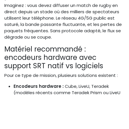
Imaginez : vous devez diffuser un match de rugby en
direct depuis un stade où des milliers de spectateurs
utilisent leur téléphone. Le réseau 4G/5G public est
saturé, la bande passante fluctuante, et les pertes de
paquets fréquentes. Sans protocole adapté, le flux se
dégrade ou se coupe.
Matériel recommandé :
encodeurs hardware avec
support SRT natif vs logiciels
Pour ce type de mission, plusieurs solutions existent :
Encodeurs hardware :
Cube, LiveU, Teradek
(modèles récents comme Teradek Prism ou LiveU
Solo) intègrent nativement le protocole SRT. Ils
offrent une stabilité supérieure grâce à des
antennes optimisées et un encodage matériel
robuste.
Solutions logicielles :
OBS, vMix, Wirecast (+