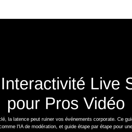
Portfolio
Conseils
Avis clients
À propos
5: Interactivité
ence pour Pros V
 clé, la latence peut ruiner vos événements corpora
sentiels comme l'IA de modération, et guide étape pa
grande échelle.