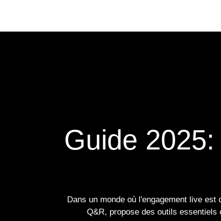
Se rendre au contenu
Page d'accueil
Nos services
Guide 202
Lat
Dans un monde où l'engagement live est
sondages et Q&R, propose des outils es