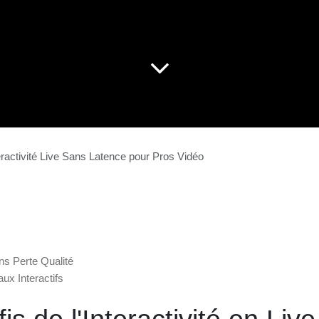
: Interactivité Live Sans Latence pour Pros Vidéo
Live
ide
ré Sans Perte Qualité
Verticaux Interactifs
Live