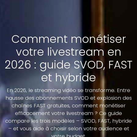
Comment monétiser
votre livestream en
2026 : guide SVOD, FAST
et hybride
En 2026, le streaming vidéo se transforme. Entre
hausse des abonnements SVOD et explosion des
chaînes FAST gratuites, comment monétiser
efficacement votre livestream ? Ce guide
compare les trois modèles – SVOD, FAST, hybride
– et vous aide à choisir selon votre audience et
votre budget.