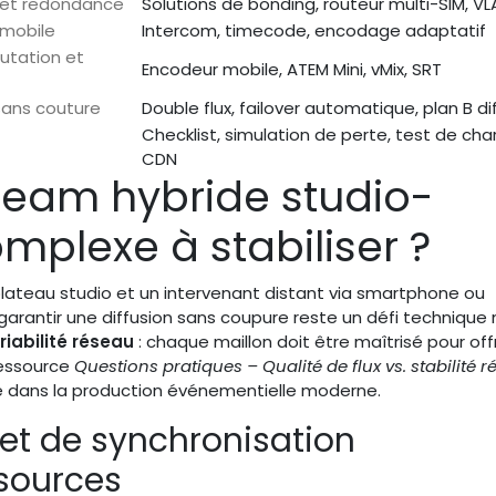
g et redondance
Solutions de bonding, routeur multi-SIM, V
 mobile
Intercom, timecode, encodage adaptatif
mutation et
Encodeur mobile, ATEM Mini, vMix, SRT
sans couture
Double flux, failover automatique, plan B di
Checklist, simulation de perte, test de cha
CDN
tream hybride studio-
omplexe à stabiliser ?
lateau studio et un intervenant distant via smartphone ou
garantir une diffusion sans coupure reste un défi technique 
iabilité réseau
: chaque maillon doit être maîtrisé pour offr
ressource
Questions pratiques – Qualité de flux vs. stabilité 
e dans la production événementielle moderne.
et de synchronisation
 sources