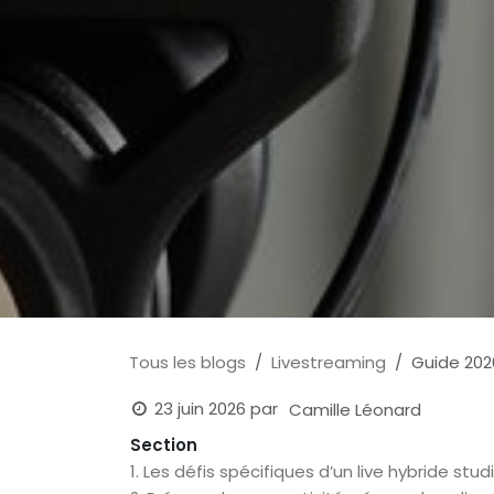
Tous les blogs
Livestreaming
Guide 2026
23 juin 2026
par
Camille Léonard
Section
1. Les défis spécifiques d’un live hybride stu