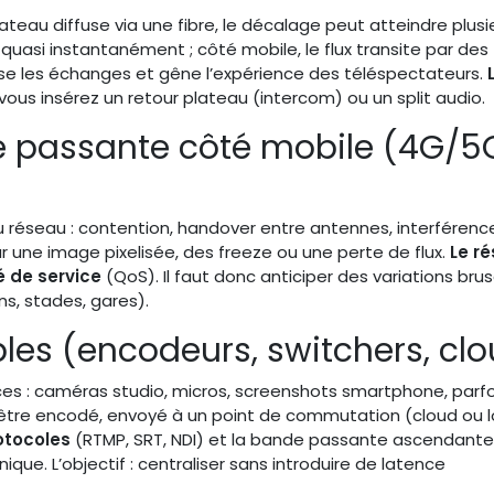
teau diffuse via une fibre, le décalage peut atteindre plusi
e quasi instantanément ; côté mobile, le flux transite par des
se les échanges et gêne l’expérience des téléspectateurs.
ous insérez un retour plateau (intercom) ou un split audio.
de passante côté mobile (4G/5
u réseau : contention, handover entre antennes, interférenc
par une image pixelisée, des freeze ou une perte de flux.
Le r
é de service
(QoS). Il faut donc anticiper des variations bru
ns, stades, gares).
ples (encodeurs, switchers, cl
ces : caméras studio, micros, screenshots smartphone, parfo
être encodé, envoyé à un point de commutation (cloud ou l
otocoles
(RTMP, SRT, NDI) et la bande passante ascendante
e. L’objectif : centraliser sans introduire de latence