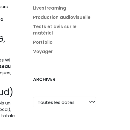
eurs
Livestreaming
Production audiovisuelle
La
Tests et avis sur le
matériel
G,
Portfolio
Voyager
es Wi-
éseau
sques,
ARCHIVER
oud)
is un
ocal),
 totale