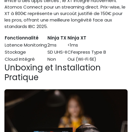
limité à des apps tierces ; le XT intègre nativement
Atomos Connect pour un streaming direct. Prix-wise, le
XT à 800€ représente un surcoût justifié de 150€ pour
les pros, offrant une meilleure longévité face aux
standards IBC 2025.
Fonctionnalité
Ninja TX
Ninja XT
Latence Monitoring
2ms
<1ms
Stockage
SD UHS-II
CFexpress Type B
Cloud Intégré
Non
Oui (Wi-Fi 6E)
Unboxing et Installation
Pratique