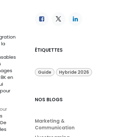
gration
 la
ÉTIQUETTES
nsables
s
rnages
Guide
Hybride 2026
 8K en
ui
 pour
NOS BLOGS
our
es
Marketing &
 De
Communication
les