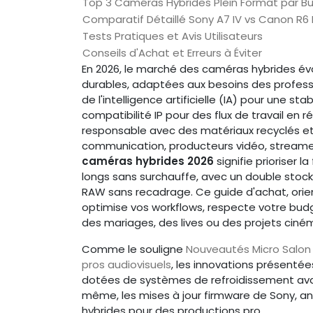
Top 3 Caméras Hybrides Plein Format par B
Comparatif Détaillé Sony A7 IV vs Canon R6 II 
Tests Pratiques et Avis Utilisateurs
Conseils d'Achat et Erreurs à Éviter
En 2026, le marché des caméras hybrides évo
durables, adaptées aux besoins des professio
de l'intelligence artificielle (IA) pour une 
compatibilité IP pour des flux de travail en 
responsable avec des matériaux recyclés e
communication, producteurs vidéo, streamers
caméras hybrides 2026
signifie prioriser 
longs sans surchauffe, avec un double stock
RAW sans recadrage. Ce guide d'achat, orie
optimise vos workflows, respecte votre budg
des mariages, des lives ou des projets cin
Comme le souligne
Nouveautés Micro Salon 
pros audiovisuels
, les innovations présenté
dotées de systèmes de refroidissement avan
même, les mises à jour firmware de Sony, an
hybrides pour des productions pro.