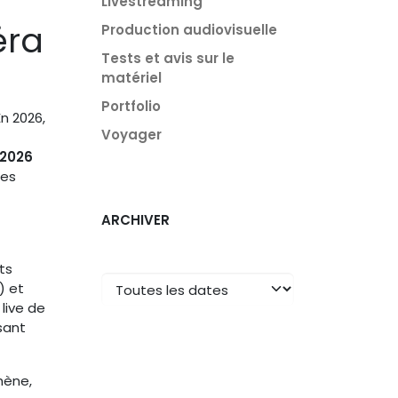
Livestreaming
éra
Production audiovisuelle
Tests et avis sur le
matériel
Portfolio
n 2026,
Voyager
 2026
ies
ARCHIVER
ts
) et
live de
sant
hène,