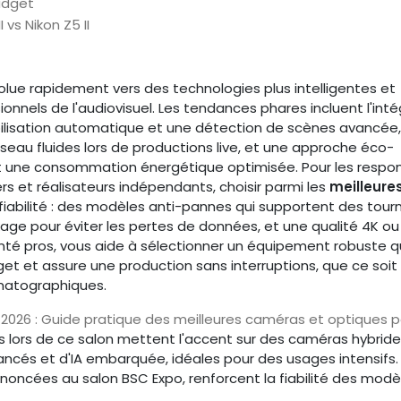
udget
vs Nikon Z5 II
lue rapidement vers des technologies plus intelligentes et
nnels de l'audiovisuel. Les tendances phares incluent l'inté
stabilisation automatique et une détection de scènes avancée,
réseau fluides lors de productions live, et une approche éco-
t une consommation énergétique optimisée. Pour les respo
 et réalisateurs indépendants, choisir parmi les
meilleure
la fiabilité : des modèles anti-pannes qui supportent des tou
age pour éviter les pertes de données, et une qualité 4K ou
nté pros, vous aide à sélectionner un équipement robuste q
et et assure une production sans interruptions, que ce soit
ématographiques.
2026 : Guide pratique des meilleures caméras et optiques p
es lors de ce salon mettent l'accent sur des caméras hybrid
cés et d'IA embarquée, idéales pour des usages intensifs.
noncées au salon BSC Expo, renforcent la fiabilité des modè