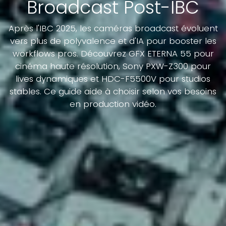
Broadcast Post-IBC
Après l'IBC 2025, les caméras broadcast évoluent
vers plus de polyvalence et d'IA pour booster les
workflows pros. Découvrez GFX ETERNA 55 pour
cinéma haute résolution, Sony PXW-Z300 pour
lives dynamiques et HDC-F5500V pour studios
stables. Ce guide aide à choisir selon vos besoins
en production vidéo.