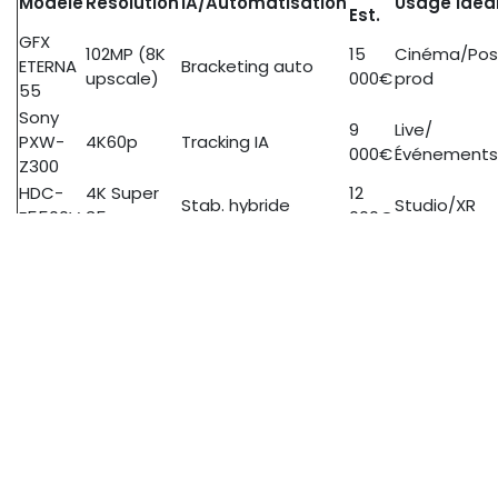
Modèle
Résolution
IA/Automatisation
Usage Idéa
Est.
GFX
102MP (8K
15
Cinéma/Pos
ETERNA
Bracketing auto
upscale)
000€
prod
55
Sony
9
Live/
PXW-
4K60p
Tracking IA
000€
Événements
Z300
HDC-
4K Super
12
Stab. hybride
Studio/XR
F5500V
35mm
000€
Avantages pour Live et Post-
Production
Ces
caméras broadcast 2025
ne se contentent pas
d'enregistrer ; elles transforment les workflows live et
post-prod en processus optimisés. Pour les
responsables com', l'enjeu est de réduire les disruptions
tout en intégrant des techs comme l'IA et le 5G.
Explorons comment elles boostent l'efficacité.
Intégration écrans/moniteurs