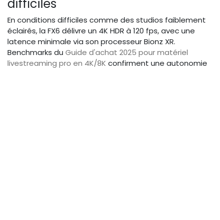
difficiles
En conditions difficiles comme des studios faiblement
éclairés, la FX6 délivre un 4K HDR à 120 fps, avec une
latence minimale via son processeur Bionz XR.
Benchmarks du
Guide d'achat 2025 pour matériel
livestreaming pro en 4K/8K
confirment une autonomie
de 3h en multicam, surpassant les Canon en stabilité.
Exemple :
Pour un webinar corporate, son noise-
reduction IA filtre les échos sans perte de clarté.
Compatibilité encodeurs USB
La compatibilité USB-C avec encodeurs comme
Teradek assure des flux directs vers OBS ou vMix, sans
adaptateurs. En tests 8K, elle gère des multi-flux avec
une latence <0,8s, idéale pour équipes événementielles.
Conseils :
Vérifiez la firmware pour 5G updates,
boostant la mobilité.
Inconvénients autonomie vs filaire