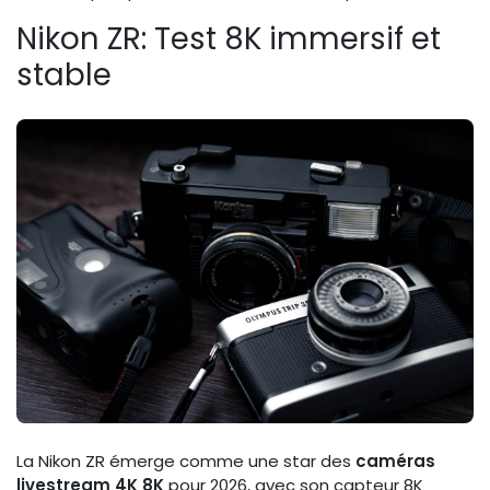
Nikon ZR: Test 8K immersif et
stable
La Nikon ZR émerge comme une star des
caméras
livestream 4K 8K
pour 2026, avec son capteur 8K