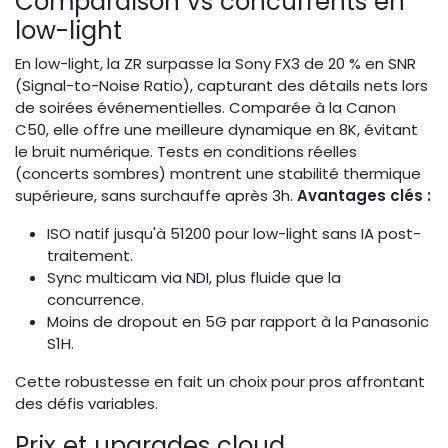
Comparaison vs concurrents en
low-light
En low-light, la ZR surpasse la Sony FX3 de 20 % en SNR
(Signal-to-Noise Ratio), capturant des détails nets lors
de soirées événementielles. Comparée à la Canon
C50, elle offre une meilleure dynamique en 8K, évitant
le bruit numérique. Tests en conditions réelles
(concerts sombres) montrent une stabilité thermique
supérieure, sans surchauffe après 3h.
Avantages clés :
ISO natif jusqu'à 51200 pour low-light sans IA post-
traitement.
Sync multicam via NDI, plus fluide que la
concurrence.
Moins de dropout en 5G par rapport à la Panasonic
S1H.
Cette robustesse en fait un choix pour pros affrontant
des défis variables.
Prix et upgrades cloud