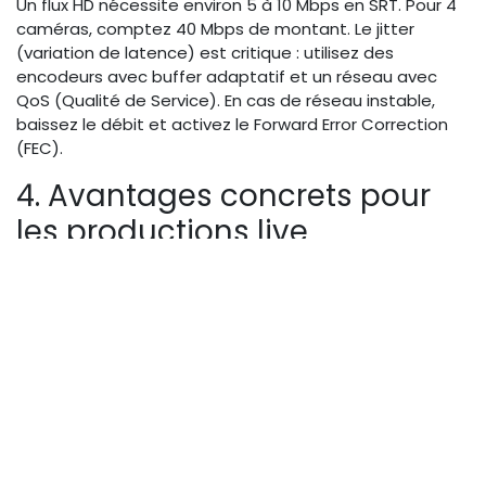
Un flux HD nécessite environ 5 à 10 Mbps en SRT. Pour 4
caméras, comptez 40 Mbps de montant. Le jitter
(variation de latence) est critique : utilisez des
encodeurs avec buffer adaptatif et un réseau avec
QoS (Qualité de Service). En cas de réseau instable,
baissez le débit et activez le Forward Error Correction
(FEC).
4. Avantages concrets pour
les productions live
a) Cas concret : couvrir un
événement multi-sites sans
équipe technique sur place
Imaginez une entreprise qui organise le même discours
dans 5 bureaux différents. Avec une régie cloud, un seul
technicien en centrale reçoit les flux SRT de chaque
salle, les mixe, ajoute le logo et envoie le programme
vers le public. Pas de déplacement, pas de stress sur