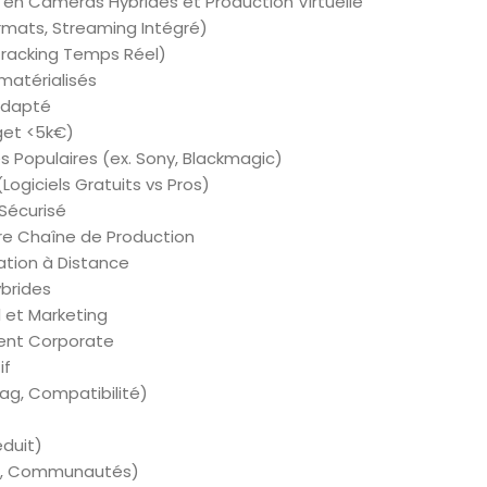
 en Caméras Hybrides et Production Virtuelle
mats, Streaming Intégré)
 Tracking Temps Réel)
matérialisés
 Adapté
get <5k€)
Populaires (ex. Sony, Blackmagic)
Logiciels Gratuits vs Pros)
 Sécurisé
re Chaîne de Production
tion à Distance
brides
l et Marketing
ent Corporate
if
ag, Compatibilité)
duit)
s, Communautés)