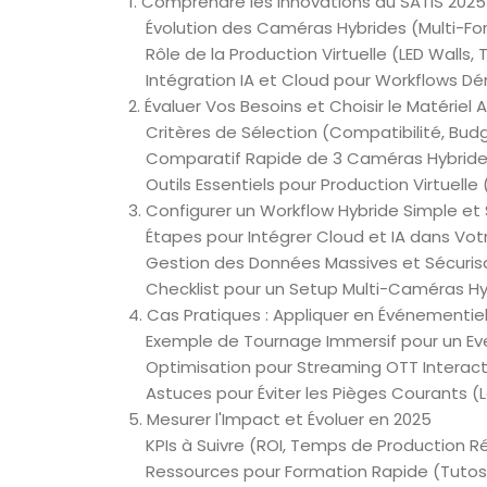
1. Comprendre les Innovations du SATIS 2025
Évolution des Caméras Hybrides (Multi-For
Rôle de la Production Virtuelle (LED Walls,
Intégration IA et Cloud pour Workflows Dé
2. Évaluer Vos Besoins et Choisir le Matériel
Critères de Sélection (Compatibilité, Bud
Comparatif Rapide de 3 Caméras Hybrides 
Outils Essentiels pour Production Virtuelle (
3. Configurer un Workflow Hybride Simple et
Étapes pour Intégrer Cloud et IA dans Vot
Gestion des Données Massives et Sécurisa
Checklist pour un Setup Multi-Caméras Hy
4. Cas Pratiques : Appliquer en Événementie
Exemple de Tournage Immersif pour un Ev
Optimisation pour Streaming OTT Interact
Astuces pour Éviter les Pièges Courants (L
5. Mesurer l'Impact et Évoluer en 2025
KPIs à Suivre (ROI, Temps de Production Ré
Ressources pour Formation Rapide (Tuto