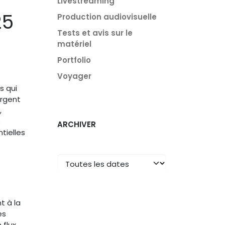
Livestreaming
25
Production audiovisuelle
Tests et avis sur le
matériel
Portfolio
Voyager
s qui
rgent
,
s
ARCHIVER
tielles
t à la
es
 flux