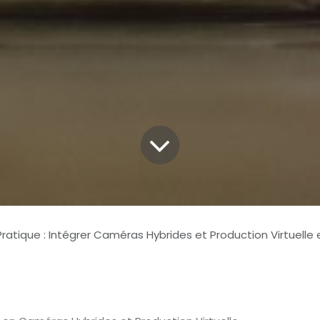
atique : Intégrer Caméras Hybrides et Production Virtuelle en 2025 Sans Co