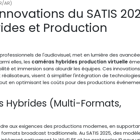
R/AR)
nnovations du SATIS 20
des et Production
 professionnels de l'audiovisuel, met en lumière des avancée
rmi elles, les
caméras hybrides production virtuelle
éme
lité et immersion sans alourdir les équipes. Ces innovations
réalisateurs, visent à simplifier l'intégration de technologie
tout en optimisant les coûts pour des productions événemen
 Hybrides (Multi-Formats,
ndre aux exigences des productions modernes, en supportan
les formats broadcast traditionnels. Au SATIS 2025, des modèl
ègrent nativement le Wi-Fi 6E et les protocoles IP pour un