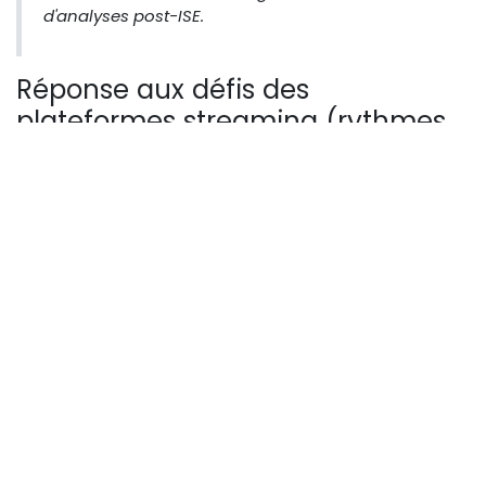
d'analyses post-ISE.
Réponse aux défis des
plateformes streaming (rythmes
élevés, diversité)
Les plateformes streaming imposent des rythmes
effrénés et une diversité de contenus (du VOD au live
interactif). Kairos 2 répond avec une compatibilité
étendue aux codecs comme HEVC et AV1, optimisés
pour le streaming basse latence. Pour les producteurs,
cela signifie des workflows qui supportent la multi-
diffusion : un même setup pour YouTube, LinkedIn Live
et OTT internes.
Les défis de diversité sont gérés via des presets
modulaires, adaptables à du brand content ou de
l'éducation en ligne. Résultat : une augmentation de 25
% des revenus par production, grâce à une diffusion