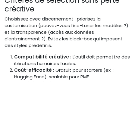
Critères de sélection sans perte
créative
Choisissez avec discernement : priorisez la
customisation (pouvez-vous fine-tuner les modèles ?)
et la transparence (accès aux données
d'entraînement ?). Évitez les black-box qui imposent
des styles prédéfinis.
Compatibilité créative :
L'outil doit permettre des
itérations humaines faciles.
Coût-efficacité :
Gratuit pour starters (ex. :
Hugging Face), scalable pour PME.
Sécurité et éthique :
Respect RGPD, pas de biais
culturels.
En appliquant ces critères, vous intégrez l'IA sans diluer
votre identité artistique.
Étapes pour intégrer l'IA en
pré-production