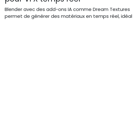
Blender avec des add-ons IA comme Dream Textures
permet de générer des matériaux en temps réel, idéal
pour les previews VFX. Autre exemple : InvokeAI, open
source, pour text-to-3D, compatible avec des rigs
virtuels. Ces outils gratuits réduisent les coûts de 50 %
pour des productions courtes, comme des pubs ou
web-séries.
Intégrez-les via Python scripts pour une automation
personnalisée, préservant ainsi la créativité dans des
environnements temps réel.
Étapes Pratiques pour
Intégrer l'IA dans Vos Chaînes
de Production VFX
Passons à l'action : voici un guide pas-à-pas pour
infuser l'
IA générative VFX
dans vos workflows sans
perturber l'équipe.