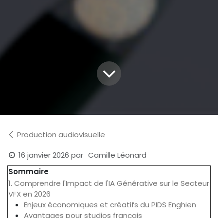
Production audiovisuelle
16 janvier 2026
par
Camille Léonard
Sommaire
1. Comprendre l'Impact de l'IA Générative sur le Secteur
VFX en 2026
Enjeux économiques et créatifs du PIDS Enghien
Avantages pour studios français