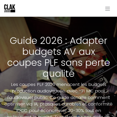
Se rendre au contenu
Guide 2026 : Adapter
budgets AV aux
coupes PLF sans perte
qualité
Les coupes PLF 2026 menacent les budgets
production audiovisuelle, avec -71 M€ pour
l'audiovisuel public. Ce guide détaille comment
optimiser via IA, pratiques durables et conformité
IDCC pour économiser 20-30% tout en
préservant la qualité. Transformez ces défis en