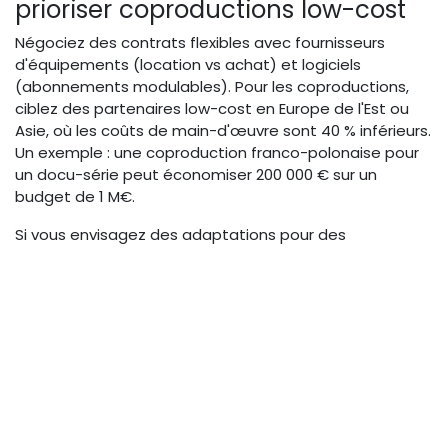
prioriser coproductions low-cost
Négociez des contrats flexibles avec fournisseurs
d'équipements (location vs achat) et logiciels
(abonnements modulables). Pour les coproductions,
ciblez des partenaires low-cost en Europe de l'Est ou
Asie, où les coûts de main-d'œuvre sont 40 % inférieurs.
Un exemple : une coproduction franco-polonaise pour
un docu-série peut économiser 200 000 € sur un
budget de 1 M€.
Si vous envisagez des adaptations pour des
événements live, explorez
nos services de production
live
pour des solutions sur mesure et budgétisées.
Intégrer l'IA pour booster
l'efficacité sans surcoût
L'IA n'est plus une option mais un levier essentiel pour
les
budgets audiovisuels 2026
. Elle permet d'innover
en production virtuelle et contenus immersifs, tout en