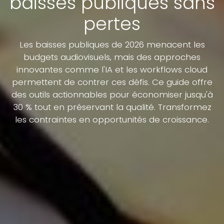
baisses publiques sans
pertes
Les baisses publiques de 2026 menacent les
budgets audiovisuels, mais des approches
innovantes comme l'IA et les workflows cloud
permettent de contrer ces défis. Ce guide offre
des outils actionnables pour économiser jusqu'à
30 % tout en préservant la qualité. Transformez
les contraintes en opportunités de croissance.