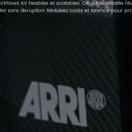
kflows AV flexibles et scalables. Ce guide détaille l'év
st sans disruption. Réduisez coûts et latence pour pro