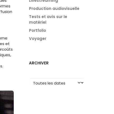
Livestreaming
 des
formes
Production audiovisuelle
ffusion
Tests et avis sur le
matériel
Portfolio
omme
Voyager
res et
urcoûts
iques,
ARCHIVER
s.