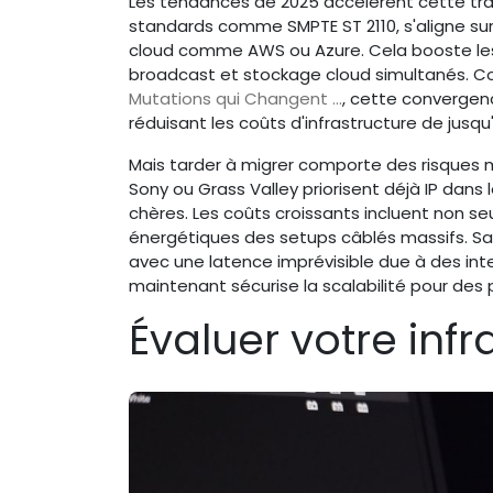
Les tendances de 2025 accélèrent cette tra
standards comme SMPTE ST 2110, s'aligne sur 
cloud comme AWS ou Azure. Cela booste les 
broadcast et stockage cloud simultanés. C
Mutations qui Changent ...
, cette convergen
réduisant les coûts d'infrastructure de jusqu
Mais tarder à migrer comporte des risques m
Sony ou Grass Valley priorisent déjà IP dans
chères. Les coûts croissants incluent non s
énergétiques des setups câblés massifs. Sans 
avec une latence imprévisible due à des in
maintenant sécurise la scalabilité pour des 
Évaluer votre infr