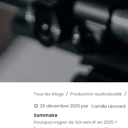
Tous les blogs
Production audiovisuelle
25 décembre 2025
par
Camille Léonard
Sommaire
Pourquoi migrer de SDI vers IP en 2025 ?