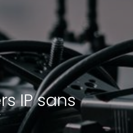
rs IP sans
V