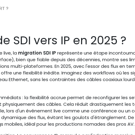
RT ?
e SDI vers IP en 2025 ?
 live, la
migration SDI IP
représente une étape incontourn
nterface), bien que fiable depuis des décennies, montre ses li
ons multi-plateformes. En 2025, avec l'essor des flux en te
ffre une flexibilité inédite. Imaginez des workflows où les s
seau Ethernet, sans les contraintes des câbles coaxiaux lourd
mmédiats : la flexibilité accrue permet de reconfigurer les s
nt physiquement des câbles. Cela réduit drastiquement les
ple, lors d'un événement live comme une conférence ou un 
ge dynamique des flux, évitant les goulots d'étranglement. De 
igs mobiles, idéal pour les productions nomades des pros AV.