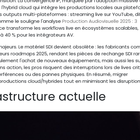
nsition. La convergence IP, marquée par l'adoption massive
l'hybrid cloud qui intègre les productions locales aux plate
outputs multi-plateformes : streaming live sur YouTube, di
omme le souligne l'analyse
Production Audiovisuelle 2025 : 3
ce transforme les workflows live en écosystèmes scalables,
'à 40 % pour les intégrateurs AV.
ajeurs. Le matériel SDI devient obsolète : les fabricants c
 leurs roadmaps 2025, rendant les pièces de rechange SDI ra
eulement l'achat de nouveaux équipements, mais aussi les s
action, les pros risquent des interruptions lors de lives crit
terférences ou des pannes physiques. En résumé, migrer
productions cloud/hybrides tout en minimisant les disruption
astructure actuelle