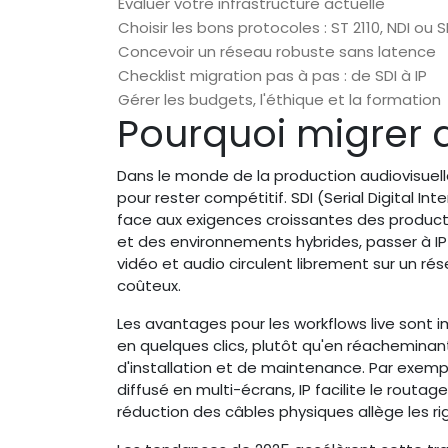
Évaluer votre infrastructure actuelle
Choisir les bons protocoles : ST 2110, NDI ou S
Concevoir un réseau robuste sans latence
Checklist migration pas à pas : de SDI à IP
Gérer les budgets, l'éthique et la formation
Pourquoi migrer d
Dans le monde de la production audiovisuelle
pour rester compétitif. SDI (Serial Digital I
face aux exigences croissantes des producti
et des environnements hybrides, passer à IP o
vidéo et audio circulent librement sur un ré
coûteux.
Les avantages pour les workflows live sont i
en quelques clics, plutôt qu'en réachemina
d'installation et de maintenance. Par exem
diffusé en multi-écrans, IP facilite le routa
réduction des câbles physiques allège les r