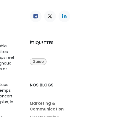
ÉTIQUETTES
able
mites
mps réel
Guide
ignaux
s et
etups
NOS BLOGS
 temps
concert
plus, la
Marketing &
Communication