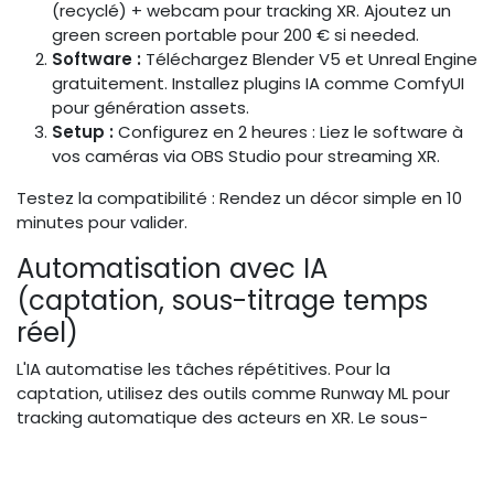
(recyclé) + webcam pour tracking XR. Ajoutez un
green screen portable pour 200 € si needed.
Software :
Téléchargez Blender V5 et Unreal Engine
gratuitement. Installez plugins IA comme ComfyUI
pour génération assets.
Setup :
Configurez en 2 heures : Liez le software à
vos caméras via OBS Studio pour streaming XR.
Testez la compatibilité : Rendez un décor simple en 10
minutes pour valider.
Automatisation avec IA
(captation, sous-titrage temps
réel)
L'IA automatise les tâches répétitives. Pour la
captation, utilisez des outils comme Runway ML pour
tracking automatique des acteurs en XR. Le sous-
titrage temps réel via Whisper AI (open-source)
synchronise les flux live, réduisant le temps post-prod
de 50%.