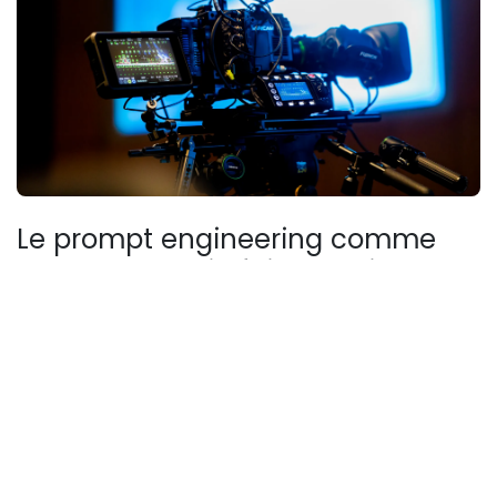
Le prompt engineering comme
nouveau savoir-faire du directeur
de création
Le métier de directeur de création évolue. Savoir
formuler une demande précise à une IA devient une
compétence clé. Le
prompt engineering
ne consiste
pas à écrire une phrase magique, mais à comprendre
comment l'IA interprète le langage. Une équipe formée
au prompt crafting obtiendra des résultats bien
supérieurs à une équipe qui tape des requêtes au