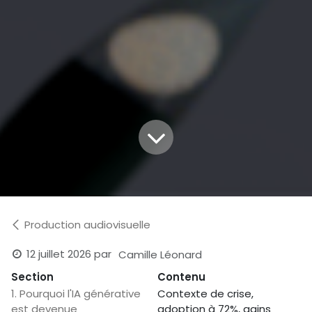
Production audiovisuelle
12 juillet 2026
par
Camille Léonard
Section
Contenu
1. Pourquoi l'IA générative
Contexte de crise,
est devenue
adoption à 72%, gains