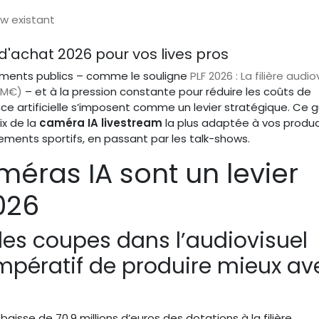
ow existant
 d'achat 2026 pour vos lives pros
cements publics – comme le souligne
PLF 2026 : La filière audio
9 M€)
– et à la pression constante pour réduire les coûts de
ence artificielle s’imposent comme un levier stratégique. Ce 
x de la
caméra IA livestream
la plus adaptée à vos produ
ments sportifs, en passant par les talk-shows.
méras IA sont un levier
026
les coupes dans l’audiovisuel
’impératif de produire mieux av
baisse de 70,9 millions d’euros des dotations à la filière