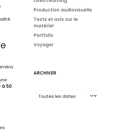
Livestreaming
e
Production audiovisuelle
alité
Tests et avis sur le
matériel
Portfolio
le
Voyager
caméra.
ARCHIVER
’une
 à 50
les