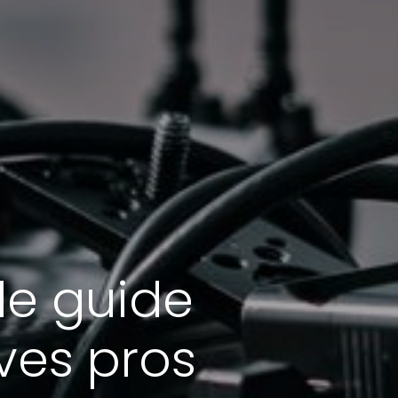
le guide
ves pros