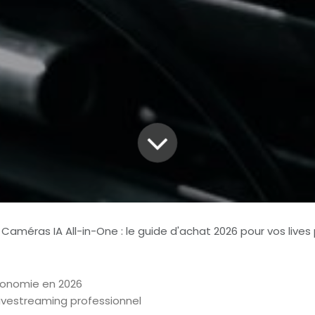
Caméras IA All-in-One : le guide d'achat 2026 pour vos lives
économie en 2026
e livestreaming professionnel