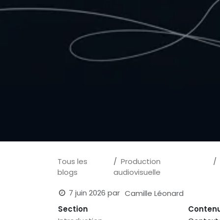
Tous les
Production
blogs
audiovisuelle
7 juin 2026
par
Camille Léonard
Section
Conten