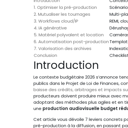
Introduction
Contexte
1. Optimiser la pré-production
Scénario
2. Mutualiser les tournages
Multi-pl
3. Workflows cloud/IP
REMI, cl
4. IA générative
Dérushag
5. Matériel polyvalent et location
Caméras 
6. Automatisation post-production
Template
7. Valorisation des archives
Indexati
Conclusion
Checklis
Introduction
Le contexte budgétaire 2026 s’annonce tendu 
publics dans le Projet de Loi de Finances, c
baisse des crédits, arbitrages et impacts su
producteurs doivent produire mieux avec moins
adoptant des méthodes plus agiles et en tira
une
production audiovisuelle budget rédu
Cet article vous dévoile 7 leviers concrets
pré-production à la diffusion, en passant pa