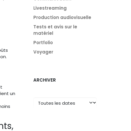
Livestreaming
Production audiovisuelle
Tests et avis sur le
matériel
Portfolio
oûts
Voyager
ion.
ARCHIVER
nt
ient un
moins
ts,