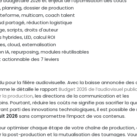
 budgétaire 2026 et enjeux de l'optimisation des coûts
, planning, dossier de production
ateforme, multicam, coach talent
oud partagé, réduction logistique
e, scripts, droits d'auteur
hybrides, LED, calcul ROI
s, cloud, externalisation
on IA, repurposing, modules réutilisables
t actionnable des 7 leviers
pour la filière audiovisuelle. Avec la baisse annoncée des 
omme le détaille le rapport
Budget 2026 de l’audiovisuel public
r la production
, les directions de la communication et les
. Pourtant, réduire les coûts ne signifie pas sacrifier la qua
nt parti des innovations technologiques, il est possible de 
it 2026
sans compromettre l’impact de vos contenus.
 pour optimiser chaque étape de votre chaîne de production, 
r la post-production et la mutualisation des tournages. Vou