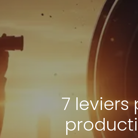
7 leviers
producti