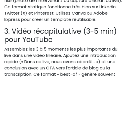
fixe (photo de l’intervenant ou capture d’écran du live).
Ce format statique fonctionne très bien sur LinkedIn,
Twitter (X) et Pinterest. Utilisez Canva ou Adobe
Express pour créer un template réutilisable.
3. Vidéo récapitulative (3-5 min)
pour YouTube
Assemblez les 3 à 5 moments les plus importants du
live dans une vidéo linéaire. Ajoutez une introduction
rapide (« Dans ce live, nous avons abordé… ») et une
conclusion avec un CTA vers l’article de blog ou la
transcription. Ce format « best-of » génère souvent
plus de vues que le replay intégral, car il respecte le
temps de l’utilisateur.
4. Article de blog enrichi
(transcription + captures d’écran)
Rédigez un article reprenant la structure du live :
introduction, développement par thématique, Q&A.