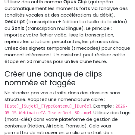
Utilisez des outils comme
Opus Clip
(qui repère
automatiquement les moments forts via l’analyse des
tonalités vocales et des accélérations du débit),
Descript
(transcription + édition textuelle de la vidéo)
ou
Sonix
(transcription multilingue). Le principe :
importez votre fichier vidéo, lisez la transcription,
repérez les citations percutantes, les phrases clés.
Créez des signets temporels (timecodes) pour chaque
moment intéressant. Un assistant peut réaliser cette
étape en 30 minutes pour un live d’une heure.
Créer une banque de clips
nommée et taggée
Ne stockez pas vos extraits dans des dossiers sans
structure. Adoptez une nomenclature claire :
. Exemple :
[Date]_[Sujet]_[TypeContenu]_[Durée]
2026-
. Utilisez des tags
05-15_WebinaireIA_TeaserReel_30s.mp4
(mots-clés) dans votre plateforme de gestion de
contenus (Notion, Airtable, Frame.io). Cela vous
permettra de retrouver en un clic un extrait de «