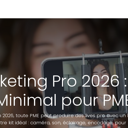
Portfolio
Conseils
Avis clients
À propos
rketing Pro 2026 :
Minimal pour PM
 En 2026, toute PME peut produire des lives pro avec un
otre kit idéal : caméra, son, éclairage, encodage, pour