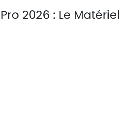
 Pro 2026 : Le Matériel
aux grands groupes. En 2026, toute PME/B2B peut produire des
aîtrisé. Ce guide vous aide à constituer votre
kit live mark
éra, son, éclairage, encodage) qui vous permettra de diff
impactants, sans vous ruiner.
oins avant d’acheter