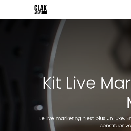
Se rendre au contenu
Page d'accueil
Nos services
Kit Live Ma
Le live marketing n'est plus un luxe.
constituer v