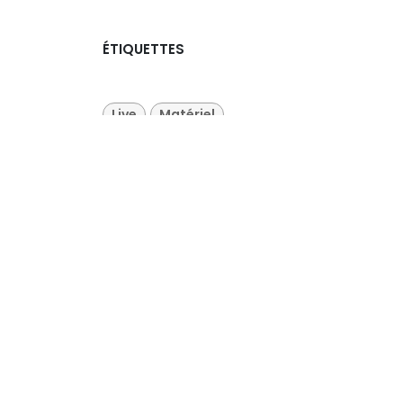
ÉTIQUETTES
Live
Matériel
 lives
eting
user
NOS BLOGS
Marketing &
Communication
Livestreaming
Production audiovisuelle
Tests et avis sur le
matériel