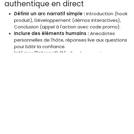
authentique en direct
Définir un arc narratif simple :
Introduction (hook
produit), Développement (démos interactives),
Conclusion (appel à l'action avec code promo).
Inclure des éléments humains :
Anecdotes
personnelles de l'hôte, réponses live aux questions
pour bâtir la confiance.
Intégrer l'interactivité :
Sondages, quizzes pour
impliquer l'audience (ex. : "Quelle couleur préférez-
vous ?").
Prévoir des backups :
Script flexible pour gérer les
imprévus sans rompre l'authenticité.
Tester l'émotion :
Assurez-vous que le ton reste
conversationnel, pas commercial.
Cette checklist, appliquée par des pros comme ceux
de Nocibé, garantit un storytelling qui convertit sans
forcer.
Choisir les Outils et Matériel